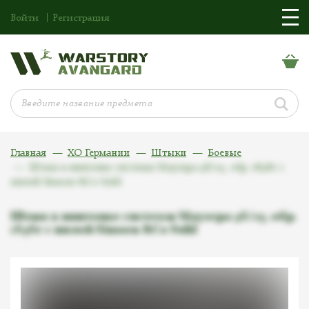
Войти
Регистрация
Главная
ХО Германии
Штыки
Боевые
Штык к винтовке системы Маузера 98/05, обр. 1898г с
пилой Simson &Co Suhl
Штык к винтовке системы Маузера 98/05, обр.
1898г с пилой Simson &Co Suhl