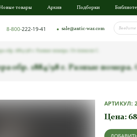
Новые товары
Архив
Подборки
Библиоте
8-800-
222-19-41
sale@antic-war.com
 обр. 1884/98 г. Разные номера. От Алексея С.
 обр. 1884/98 г. Разные номера. 
АРТИКУЛ:
Цена:
68
ДОБАВИТЬ