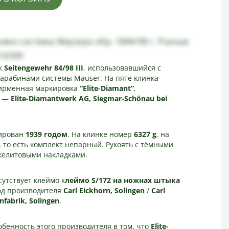
вке системы Маузера обр. 1884/98 г. Разные
7/4399
к
Seitengewehr 84/98 III
, использовавшийся с
карабинами системы Mauser. На пяте клинка
ирменная маркировка
“Elite-Diamant”
,
ь —
Elite-Diamantwerk AG, Siegmar-Schönau bei
тирован
1939 годом
. На клинке номер
6327 g
, на
, то есть комплект непарный. Рукоять с тёмными
елитовыми накладками.
утствует клеймо к
леймо S/172 на ножнах штыка
од производителя
Carl Eickhorn, Solingen
/
Carl
nfabrik, Solingen
.
бенность этого производителя в том, что
Elite-