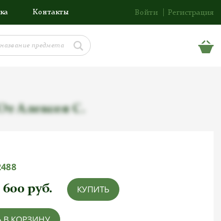
ка
Контакты
Войти
Регистрация
От Алексея С.
2488
 600
руб.
КУПИТЬ
 В КОРЗИНУ