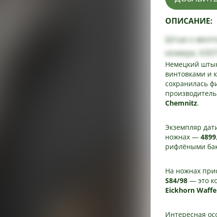
ОПИСАНИЕ:
Штык к винто
номера. 632
Немецкий шты
винтовками и 
сохранилась ф
производител
Chemnitz
.
Экземпляр да
ножнах —
4899
рифлёными бак
На ножнах прис
S84/98
— это к
Eickhorn Waffe
Интересная осо