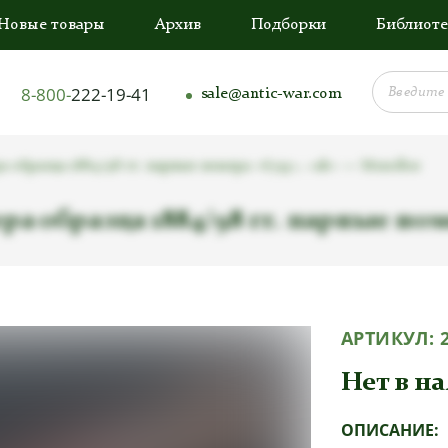
Новые товары
Архив
Подборки
Библиоте
8-800-
222-19-41
sale@antic-war.com
 образца 1884/98 гг. парные номера «6743», «ab» — Mundlos
а образца 1884/98 гг. парные ном
АРТИКУЛ:
Нет в н
ОПИСАНИЕ: