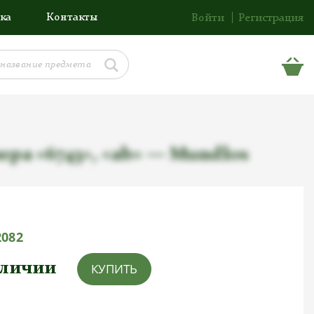
ка
Контакты
Войти
Регистрация
ера «6743», «ab» — Mundlos
2082
аличии
КУПИТЬ