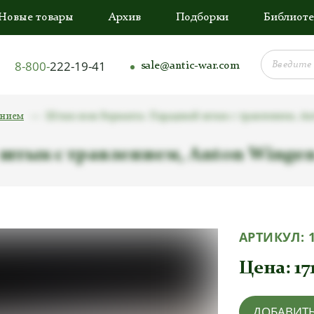
Новые товары
Архив
Подборки
Библиоте
8-800-
222-19-41
sale@antic-war.com
ением
Штык нож Вермахта. Парадный штык с травлением, Ant
тык с травлением, Anton Wingen 
АРТИКУЛ:
Цена:
17
ДОБАВИТЬ