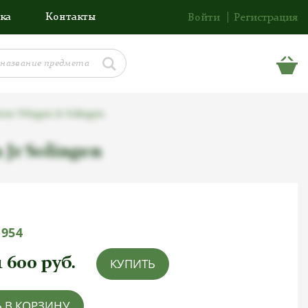
ка
Контакты
Войти
Регистрация
on Wingen Jr Solingen
Jr Solingen
1954
1 600
руб.
КУПИТЬ
 В КОРЗИНУ