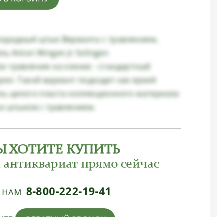
арадный штык Вермахта с травлением,
ь Anton Wingen Jr Solingen
е травление на клинке - стандартный
рел. Такой вариант подходит как яркий
ль целого пласта коллекционного материала
ых штыков с травлением.
Ы ХОТИТЕ КУПИТЬ
 антиквариат прямо сейчас
8-800-222-19-41
Е НАМ