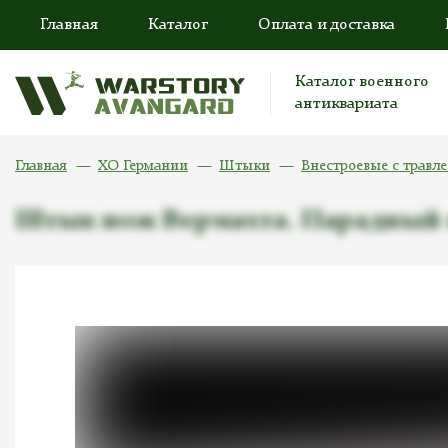
Главная
Каталог
Оплата и доставка
Каталог военного
антиквариата
Главная
ХО Германии
Штыки
Внестроевые с травл
Штык нож Вермахта. Парадный ш