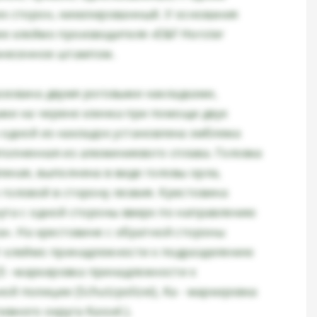
их сторон, никелированный. У основания
ее клеймо производителя «E&F Horster
нанесенное штампом.
азована двумя роговыми накладками,
ми на черене клинка при помощи двух
а одной из накладок установлена эмблема
полненная из алюминиевого сплава. Головка
леная, выполнена в виде головы орла,
 головой в сторону лезвия. Крестовина
нута с одной стороны вверх по направлению
а». На крестовине с обратной стороны
т клеймо принадлежности к подразделению
» (S –маркировка принадлежности к
й полиции (Schutzpolizei), Ka - маркировка
вного округа Kassel.).