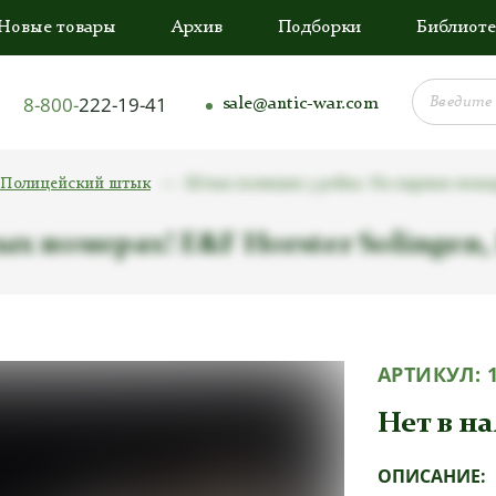
Новые товары
Архив
Подборки
Библиоте
8-800-
222-19-41
sale@antic-war.com
Полицейский штык
Штык полиции 3 рейха. На парных номерах
 номерах! E&F Horster Solingen, Ге
АРТИКУЛ:
Нет в н
ОПИСАНИЕ: