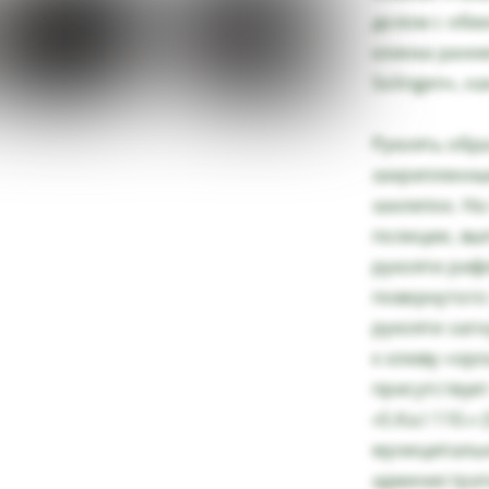
долом с обе
клинка ранн
Solingen», 
Рукоять обр
закрепленны
заклепок. Н
полиции, вы
рукояти риф
повернутого
рукояти заг
к клюву «орл
присутствуе
«S.Ka.I 110.
муниципально
администрати