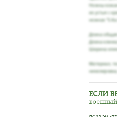
Ножны кожан
из устья с к
ножнах "S.Ka
Длина общая 
Длина клинка
Ширина клинк
Материал, те
никелировка
ЕСЛИ В
военный
ПОЗВОНИТ