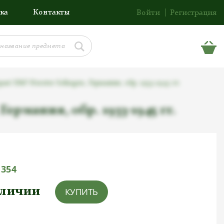
ка
Контакты
Войти
Регистрация
! E&F Horster Solingen, Германия, обр. 1933-1945 гг.
рмания, обр. 1933-1945 гг.
1354
аличии
КУПИТЬ