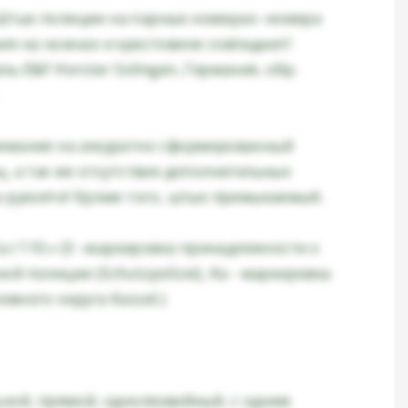
тык полиции на парных номерах- номера
ия на ножнах и крестовине совпадают!
ь E&F Horster Solingen, Германия, обр.
имание на аккуратно сформированный
, а так же отсутствие дополнительных
а рукояти! Кроме того, штык примыкаемый.
a.I 110.» (S –маркировка принадлежности к
й полиции (Schutzpolizei), Ka - маркировка
вного округа Kassel.)
ьной, прямой, однолезвийный, с одним