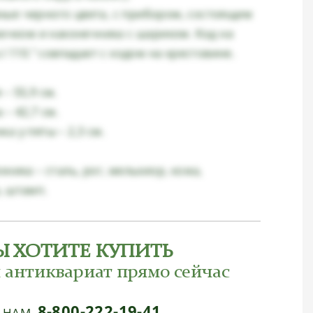
ые черного цвета, с прибором, состоящим
рючком и наконечника с шариком. Код на
.I 110." совпадает с кодом на крестовине.
– 55,9 см.
 – 42,7 см.
а у пяты – 2,3 см.
хника – сталь, рог, мельхиор, кожа,
, штамп.
Ы ХОТИТЕ КУПИТЬ
 антиквариат прямо сейчас
8-800-222-19-41
Е НАМ