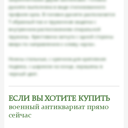
рукояти выполнена в виде стилизованного
профиля орла. В головке рукояти располагается
Т-образный паз и пружинная защелка с
внутренним расположением спиральной
пружины. Крестовина загнута с одной стороны
вверх по направлению к клюву «орла».
Ножны стальные, с крючком для крепления
подвеса, с шариком на конце, окрашены в
черный цвет.
ЕСЛИ ВЫ ХОТИТЕ КУПИТЬ
военный антиквариат прямо
сейчас