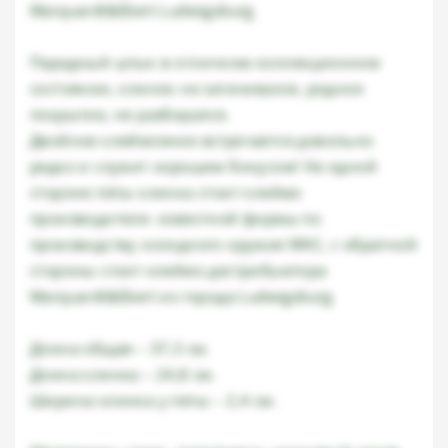
Marquardt&Ebert Ludwigsburg
Парадный штык в отличном коллекционном
состоянии, клинок не затачивался, родное
покрытие, не разбирался.
Двойное клеймление встречается довольно
редко и служит хорошим бонусом! На одной
стороне пяты клинка стоит клеймо
производителя- известной фирмы по
производству холодного оружия WKC, с обратной
стороны стоит клеймо дестрибьютора
Marquardt&Ebert из города Ludwigsburg
Длина общая – 37,3 см.
Длина клинка – 24,8 см.
Ширина клинка у пяты – 2,4 см.