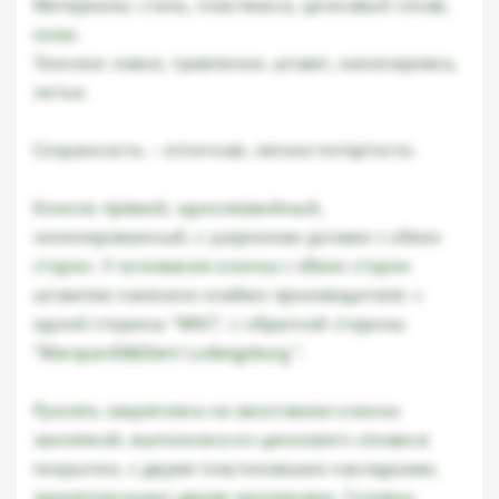
Материалы: сталь, пластмасса, цинковый сплав,
кожа.
Техника: ковка, травление, штамп, никелировка,
литье.
Сохранность – отличная, легкие потертости.
Клинок прямой, однолезвийный,
никелированный, с широкими долами с обеих
сторон. У основания клинка с обеих сторон
штампом нанесено клеймо производителя: с
одной стороны "WKC", с обратной стороны
"Marquardt&Ebert Ludwigsburg ".
Рукоять закреплена на хвостовике клинка
заклепкой, выполнена из цинкового сплава в
покрытии, с двумя пластиковыми накладками,
закрепленными двумя заклепками. Головка