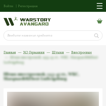
Войти
Регистрация
Главная
ХО Германии
Штыки
Внестроевые
Штык внестроевой, 1933-45 гг., WKC, Marquardt&Ebert
Ludwigsburg
Штык внестроевой, 1933-45 гг., WKC,
Marquardt&Ebert Ludwigsburg