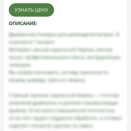
УЗНАТЬ ЦЕНУ
ОПИСАНИЕ:
Деревянная этажерка для размещения витрин. В
комплекте 7 витрин.
Материал: массив карельской березы; массив
ольхи, профессиональное стекло, вся фурнитура
немецкая.
Мы можем изготовить систему хранения по
вашему размеру. Цена по запросу.
Главный признак карельской березы — плотная
узорчатая древесина, в распиле напоминающая
мрамор. Отличается повышенной плотностью,
из-за чего трудно поддается обработке, а готовые
изделия считаются одними из самых