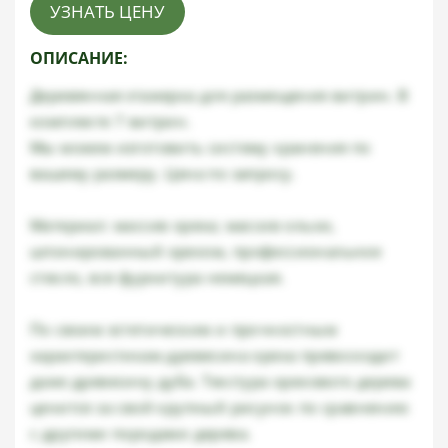
УЗНАТЬ ЦЕНУ
ОПИСАНИЕ:
Деревянная этажерка для размещения витрин. В
комплекте 7 витрин.
Мы можем изготовить систему хранения по
вашему размеру. Цена по запросу.
Материал: массив ореха; массив ольхи,
шпонированный орехом, профессиональное
стекло, вся фурнитура немецкая.
По своим эстетическим и прочностным
характеристикам древесина ореха превосходит
даже древесину дуба. Текстура орехового дерева
ценится за свой крупный рисунок по сравнению
с другими породами дерева.