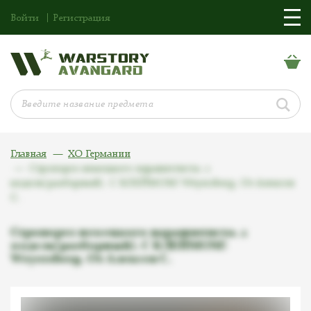
Войти
Регистрация
Главная
ХО Германии
Стропорез немецкого парашютиста. 2
модель(разборный). С КЛЕЙМОМ! Weyersberg. От Алексея
С.
Стропорез немецкого парашютиста. 2
модель(разборный). С КЛЕЙМОМ!
Weyersberg. От Алексея С.