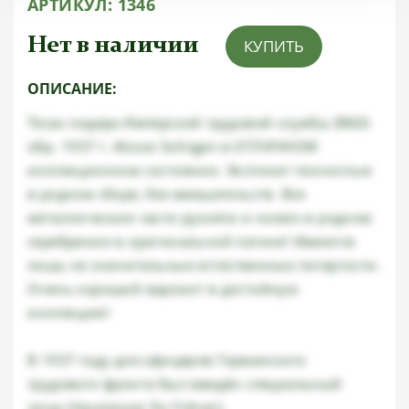
АРТИКУЛ:
1346
Нет в наличии
КУПИТЬ
ОПИСАНИЕ:
Тесак лидера Имперской трудовой службы (RAD)
обр. 1937 г. Alcoso Solingen в ОТЛИЧНОМ
коллекционном состоянии. Экспонат полностью
в родном сборе, без вмешательств. Все
металлические части рукояти и ножен в родном
серебрении в оригинальной патине! Имеются
лишь не значительные естественные потертости.
Очень хороший вариант в достойную
коллекцию!
В 1937 году для офицеров Германского
трудового фронта был введён специальный
тесак (Haumesser für Führer).