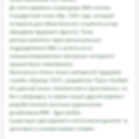
До этого времени командиры RAD носили
стандартный тесак обр. 1934 года, который
оставался для обязательного ношения унтер-
офицеров трудового фронта. Тесак
распространялся через региональные
подразделения RAD и купить его в
специализированных магазинах холодного
оружия было невозможно.
Изначально Эскиз тесака имперской трудовой
службы образца 1937г, разработал Пауль Касберг.
Но данный эскиз, показанный в приложении, не
был утвержден, в серию пошел другой вариант,
разработанный штатным художником-
дизайнером RAD - Egon Jantke.
Существует два варианта исполнения рукояти- в
цинковом и алюминиевом сплавах.