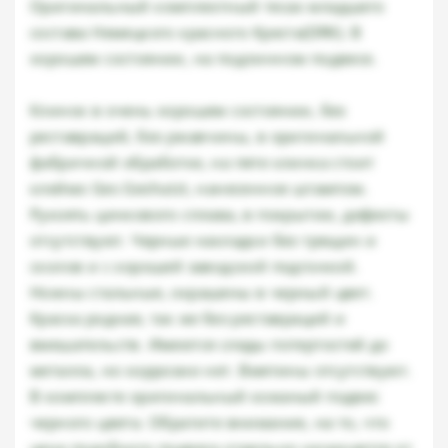
Оригинальный комплектный тесак младшего
состава Немецкого красного Креста(DRK). В
хорошем состоянии, на подлинном подвесе.
Клинок в очень хорошем состоянии, без
реставраций, без ржавчины, в оригинальной
фабричной обработке, на пяте клинка стоит
клеймо Ges Geshutzt, нанесенное штампом.
Рукоять цинкового сплава, в покрытии, дефекты
отсутствуют. Черные накладки без трещин и
сколов и с хорошей заводской подгонкой.
Ножны стальные, окрашены в черный цвет.
Краска родная, так же без реставраций и
вмешательств. Имеются следы потертостей до
металла, но коррозии нет. Вмятины отсутствуют.
В комплекте оригинальный кожаный подвес
черного цвета. Обратите внимание, на то, что