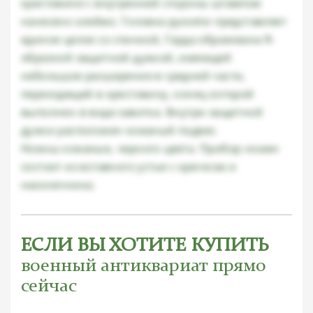
крестовине с внутренней стороны штампом
нанесено клеймо. Головка рукояти представляет
единое целое со спинкой, Гарда образована R-
образной защитной дужкой, имеющей
небольшое расширение в средней части,
переходящей в крестовину, конец которой
выполнен в виде завитка. Внутри защитной
дужки расположен кожаный подвес.
Ножны кожаные, черного цвета. Прибор ножен
состоит из вставного устья с крючком и
наконечника.
ЕСЛИ ВЫ ХОТИТЕ КУПИТЬ
военный антиквариат прямо
сейчас