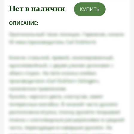
Нет в наличии
КУПИТЬ
ОПИСАНИЕ:
Оригинальный тесак полиции. Германия, начало
ХХ века (производитель Carl Eickhorn)
Клинок стальной, прямой, никелированный,
однолезвийный, с двумя узкими доликами с
обеих сторон. На пяте клинка клеймо
производителя «Carl Eickhorn Solingen»,
нанесенное травлением.
Рукоять черного цвета, изогнутая, имеет
поперечные желобки. В нижней части рукояти
расположена втулка, спинку рукояти покрывает
планка с клиновидным расширениями в средней
части, переходящая в навершие рукояти. На