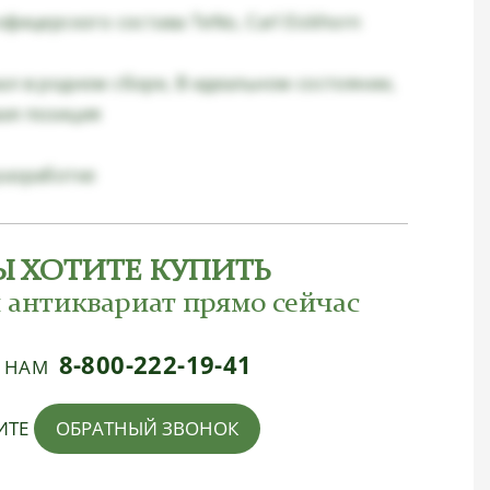
офицерского состава TeNo, Carl Eickhorn
ал в родном сборе, В идеальном состоянии,
ая позиция
разработке
Ы ХОТИТЕ КУПИТЬ
 антиквариат прямо сейчас
8-800-222-19-41
Е НАМ
ИТЕ
ОБРАТНЫЙ ЗВОНОК