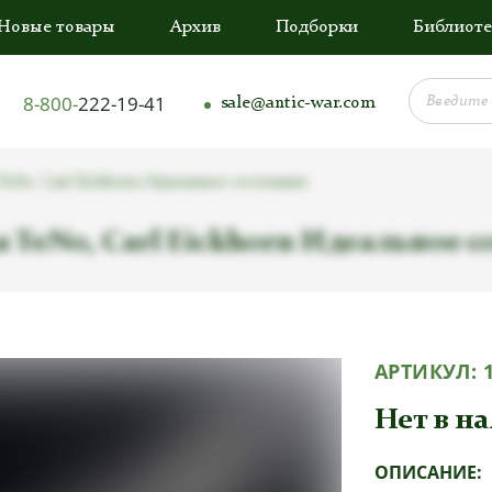
Новые товары
Архив
Подборки
Библиоте
8-800-
222-19-41
sale@antic-war.com
TeNo, Carl Eickhorn Идеальное состояние
а TeNo, Carl Eickhorn Идеальное 
АРТИКУЛ:
Нет в н
ОПИСАНИЕ: