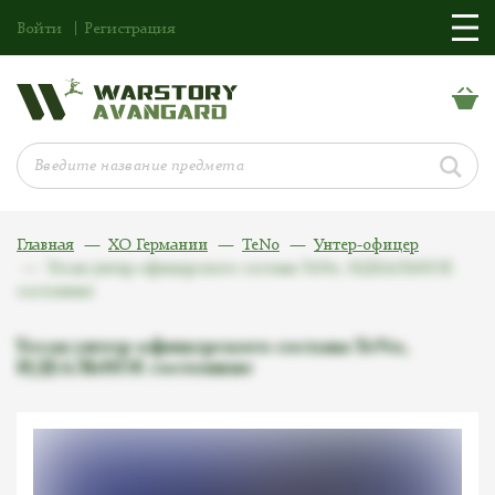
Войти
Регистрация
Главная
ХО Германии
TeNo
Унтер-офицер
Тесак унтер-офицерского состава TeNo, ИДЕАЛЬНОЕ
состояние
Тесак унтер-офицерского состава TeNo,
ИДЕАЛЬНОЕ состояние