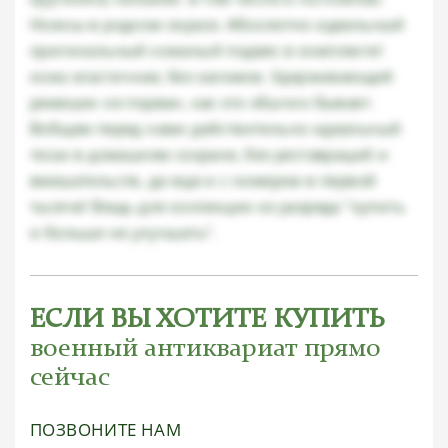
Ножны в родном окрасе. Абсолютно идеальный
оригинальный кожаный подвес в комплекте!
кожа эластичная, без заломов. Удерживающий
ремешок не порван, как это обычно бывает.
Вобщем перед нами действительно идеальный
тесак в домашнем сохране, без реставраций и
вмешательств, да еще и с номером в первой
тысяче! Вещь для коллекции из разряда "купить
и больше не улучшать".
ЕСЛИ ВЫ ХОТИТЕ КУПИТЬ
военный антиквариат прямо
сейчас
ПОЗВОНИТЕ НАМ