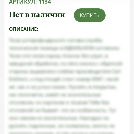
АРТИКУЛ:
1134
Нет в наличии
КУПИТЬ
ОПИСАНИЕ:
Тесак унтерофицерского состава службы
технической помощи в ИДЕАЛЬНОМ состоянии.
Тесак этот всем хорош: Клинок без утрат, в
заводской обработке, на пяте клинка с обратной
стороны выравлено клеймо производителя Carl
Eickhorn, а под птицей стоит номер 0987, такой
же. как и на устье ножен. Рукоять в покрытии,
как пологается, имеет не значительные
отслоения, но кортиков и тесаков TeNo без
отслоений не бывает- это их особенность. Тут
они совсем не значительные. Накладки на
рукоять подлинные, не снимались, винты не
крутились никакие. в том числе и на ножнах.