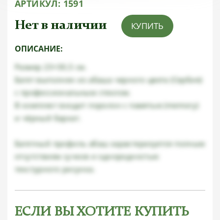
АРТИКУЛ:
1591
Нет в наличии
КУПИТЬ
ОПИСАНИЕ:
Размер 23×30,5 см.
Багет выполнен из абаша черного цвета (Сербия)
с профессиональным стеклом.
В комплект входит поролон с памятью (memory)
и чёрный бархат.
Багетный профиль абаш характеризуется полным
отсутствием сучков и однородностью
текстурного рисунка.
ЕСЛИ ВЫ ХОТИТЕ КУПИТЬ