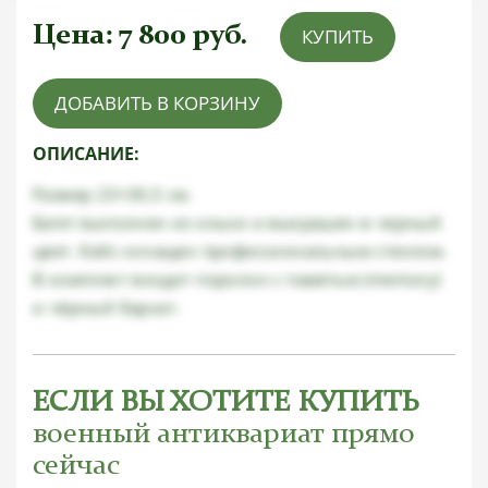
Цена:
7 800
руб.
КУПИТЬ
ДОБАВИТЬ В КОРЗИНУ
ОПИСАНИЕ:
Размер 23×30,5 см.
Багет выполнен из ольхи и выкрашен в черный
цвет. Кейс оснащен профессиональным стеклом.
В комплект входит поролон с памятью (memory)
и чёрный бархат.
ЕСЛИ ВЫ ХОТИТЕ КУПИТЬ
военный антиквариат прямо
сейчас