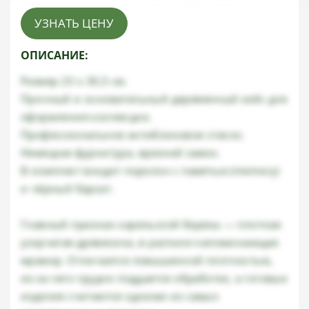
УЗНАТЬ ЦЕНУ
ОПИСАНИЕ:
Размер 23 х 30,5 см.
Прочный и основательный деревянный кейс для
оформления коллекции.
Профессиональное антибликовое стекло.
Немецкая фурнитура, врезной замок.
В комплект входит поролон с памятью (memory)
и чёрный бархат.
Главный признак карельской березы — плотная
узорчатая древесина, в распиле напоминающая
мрамор. Отличается повышенной плотностью,
из-за чего трудно поддается обработке, а готовые
изделия считаются одними из самых