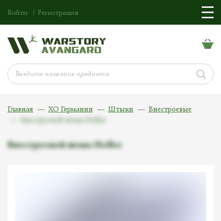
Войти
Регистрация
Главная
ХО Германии
Штыки
Внестроевые
Внестроевой штык Holler
Внестроевой штык Holler