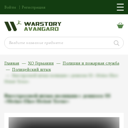
Войти
Регистрация
Главная
ХО Германии
Полиция и пожарная служба
Полицейский штык
Внестроевой штык полиции c девизом SS «Meine Ehre
Heisst Treue»
Внестроевой штык полиции c девизом SS
«Meine Ehre Heisst Treue»