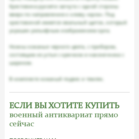
Крестовина рукояти загнута с одной стороны
вверх по направлению к клюву «орла». Под
крестовиной имеется овальный щиток, который
украшен рельефным изображением орла.
Ножны кожаные черного цвета, с прибором,
состоящим из устья с крючком и наконечника с
шариком.
В комплекте кожаный подвес и темляк.
ЕСЛИ ВЫ ХОТИТЕ КУПИТЬ
военный антиквариат прямо
сейчас