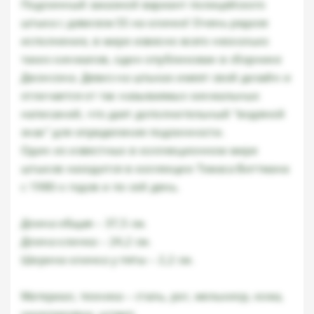
Подлинный заказной вариант полицейского
штыка с девизом SS на клинке! Очень редкое
исполнение, в мире извесно всего несколько
таких кинжалов, один опубликован в сборнике
Джонсона. Девиз на штыках имеет свой дизайн и
отличается от так называемых кинжальных
написаний, что дает дополнительный "водяной
знак" для определения подлинности.
Один из известных в коллекционном мире
штыков находится в коллекции Томаса Виттмана
с 1980-х годов и по сей день.
Длина общая – 37,5 см.
Длина клинка – 24,2 см.
Ширина клинка у пяты – 2,2 см.
Материал, техника – сталь, рог, мельхиор, кожа,