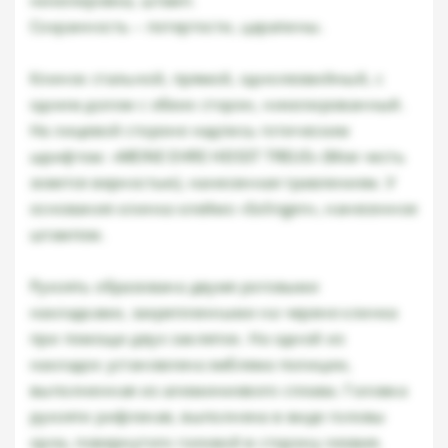
никелировка, штамп.
Сохранность – потертости, царапины.
Клинок стальной, прямой, однолезвийный, с
одним долом с обеих сторон, никелированный.
На лицевой стороне надпись готическим
шрифтом: «MEINE EHRE HEISST TREUE» (Моя честь
зовется верностью), нанесенная травлением. У
основания клинка клеймо «Solingen», нанесенное
штампом.
Рукоять образована двумя роговыми
накладками, закрепленными на черене клинка
при помощи двух заклепок. На одной из
накладок установлена эмблема полиции,
выполненная из алюминиевого сплава. Головка
рукояти рифленая, выполнена в виде головы
орла, повернутого головой в сторону лезвия.