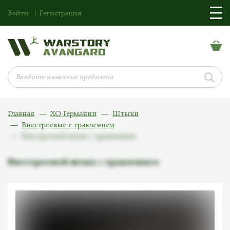
Войти
Регистрация
Главная
ХО Германии
Штыки
Внестроевые с травлением
Внестроевой штык с травлением
Внестроевой штык с травлением