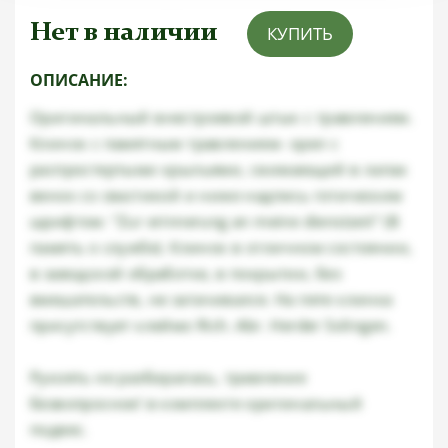
Нет в наличии
КУПИТЬ
ОПИСАНИЕ:
Оригинальный внестроевой штык с травлением.
Клинок с памятным травлением- орел с
распростертыми крыльями, сжимающий в лапах
венок со свастикой и ниже надпись готическим
шрифтом: "Zur erinnerung an meine dienstzeit" (В
память о службе). Клинок в отличном состоянии,
в заводской обработке, в покрытии, без
вмешательств, не затачивался. На пяте клинка
присутствует клеймо Rich. Abr. Herder Solingen.
Рукоять не разбиралась, травление
безвопросное! в комплекте оригинальный
подвес.