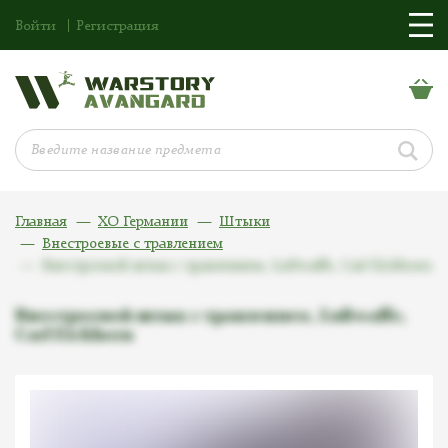
Войти
Регистрация
Главная
ХО Германии
Штыки
Внестроевые с травлением
Внестроевой штык с травлением, Luftwaffe, Carl Eickhorn
Внестроевой штык с травлением, Luftwaffe,
Carl Eickhorn