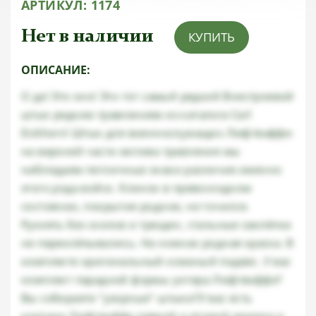
АРТИКУЛ:
1174
Нет в наличии
КУПИТЬ
ОПИСАНИЕ:
О да! Это оно! Это тот самый редкий Внестроевой
штык редким травлением из каталога Carl
Eickhorn! Штык для военнослужащих Люфтваффе-
на верхней части мотива травления мы
наблюдаем петличные знаки различия именно
этого рода войск. Клинок в превосходном
состоянии, покрытие родное, не точился.
Рукоять без сколов и трещин, стальные заклёпки
не переклёпывались. На ножнах родная краска. В
комплекте оригинальный кожаный подвес. У вас
комплект парадной формы унтера Люфтваффе?
Вы собираете "узорные" штыки?У вас есть
кортики Люфтваффе певрой и второй модели и