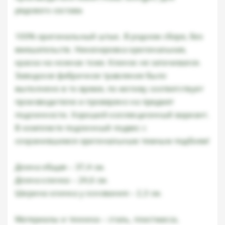
рядового состава
100% оригинальный штык. В родном сборе, без
вмешательств. Никелировка оригинальная,
краска на ножнах тоже. Клинок не затачивался.
Заводское фабричное травление было
выполнено в то время, по мотиву соответствует
производителю и проверено на предмет
подлинности. Хороший коллекционный вариант.
В комплекте подлинный подвес с
сохранившимся оригинальным темным подбоем!
Длина общая – 37,4 см.
Длина клинка – 24,6 см.
Ширина клинка у основания – 2,3 см.
Материалы и техника – сталь, пластмасса,