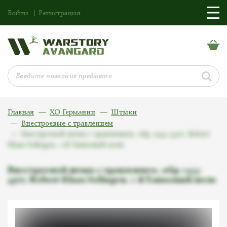
Войти
Регистрация
Главная
ХО Германии
Штыки
Внестроевые с травлением
Внестроевой штык с травлением, обр. 1933-45гг, Robert
Klaas Solingen. 1-й Танковый полк
Внестроевой штык с травлением, обр. 1933-
45гг, Robert Klaas Solingen. 1-й Танковый полк