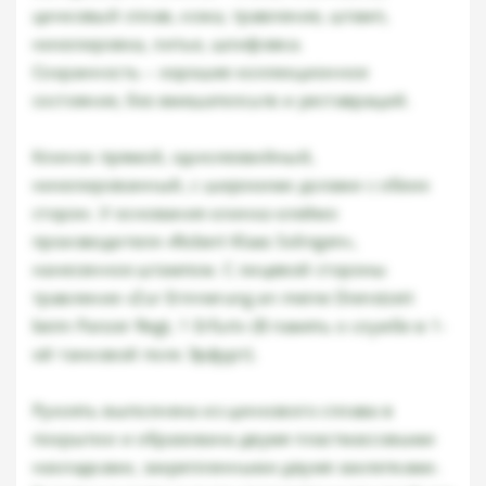
цинковый сплав, кожа, травление, штамп,
никелировка, литье, шлифовка.
Сохранность – хорошее коллекционное
состояние, без вмешателсьтв и реставраций.
Kлинок прямой, однолезвийный,
никелированный, с широкими долами с обеих
сторон. У основания клинка клеймо
производителя «Robert Klaas Solingen»,
нанесенное штампом. С лицевой стороны
травление «Zur Erinnerung an meine Dienstzeit
beim Panzer Regt, 1 Erfurt» (В память о службе в 1-
ой танковой полк Эрфурт).
Рукоять выполнена из цинкового сплава в
покрытии и образована двумя пластмассовыми
накладками, закрепленными двумя заклепками.