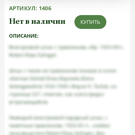
АРТИКУЛ:
1406
Нет в наличии
КУПИТЬ
ОПИСАНИЕ:
Внестроевой штык с травлением, обр. 1933-45гг,
Robert Klaas Solingen
Штык с таким же травлением показан в книге
«German Etched Dress Bayonets (Extra
Seitengewehre) 1933-1945» Wayne H. Techet, на
странице 227, отмечен, как scarce (редко
встречающийся).
Немецкий внестроевой парадный штык, с
памятным травлением, 1933-45 гг., клеймо
производителя Robert Klaas Solingen, Для