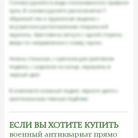
Головка рукояти в виде стилизованного профиля
орла. В головке рукояти располагается Т-
образный паз и пружинная защелка с
внутренним расположением спиральной
пружины. Крестовина загнута с одной стороны
вверх по направлению к клюву «орла».
Ножны стальные, с крючком для крепления
подвеса, с шариком на конце, окрашены в
черный цвет.
В комплекте кожаный подвес чёрного цвета с
оригинальным темным подбоем.
ЕСЛИ ВЫ ХОТИТЕ КУПИТЬ
военный антиквариат прямо