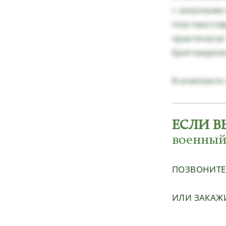
с заказными
пластмассов
практически
Кригсмарине 
В комплекте
ЕСЛИ В
военный
ПОЗВОНИТ
ИЛИ ЗАКАЖ