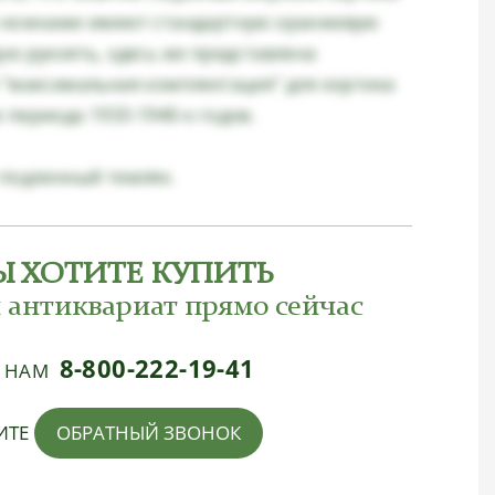
 ножнами имеют стандартную оранжевую
ую рукоять, здесь же представлена
 "максимальная комплектация" для кортика
периода 1933-1940-х годов.
 подлинный темляк.
Ы ХОТИТЕ КУПИТЬ
 антиквариат прямо сейчас
8-800-222-19-41
Е НАМ
ИТЕ
ОБРАТНЫЙ ЗВОНОК