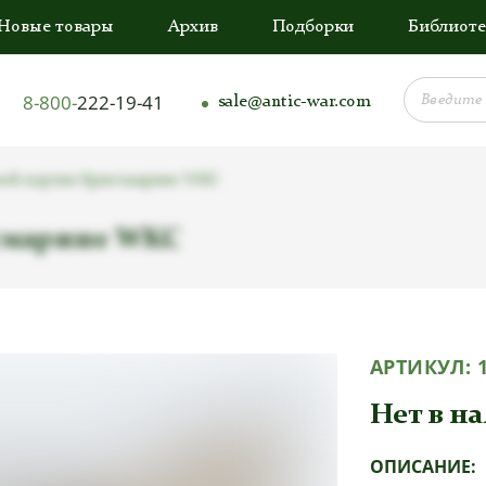
Новые товары
Архив
Подборки
Библиоте
8-800-
222-19-41
sale@antic-war.com
кой кортик Кригсмарине WKC
смарине WKC
АРТИКУЛ:
Нет в н
ОПИСАНИЕ: