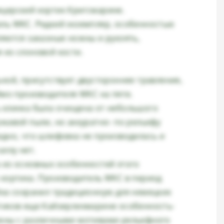
церский кортик Кригсмарине.
ль WKC. Редкий экземпляр, особенностью
ляются заказные ножны и рукоять,
 из слоновой кости.
ной, присутствует двустороннее травление,
ймо производителя WKC на пяте.
 клинка была очищена от небольшого
ржавой пыли, но аккуратно- по рельефу
идно, что шлифовка не производилась и
аллу нет.
 из основных особенностей этого
 кортика. Производитель WKC в период
йха сохранил традиционную для немецких
тиков еще Кайзерлихмарине особенность-
жны с различными мотивами рельефного