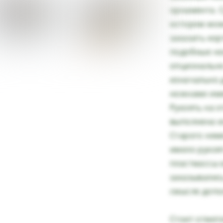
орнамента. 
котором мож
заказать кор
подобные но
опционально 
изначально 
ножнами име
Рукоять на э
выполнена из
Старого нем
имело рукоят
пластмассы и
заказывалис
смысле допо
Стоит отмет