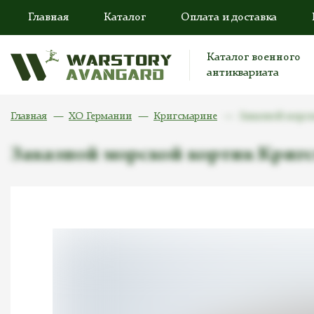
Главная
Каталог
Оплата и доставка
Каталог военного
антиквариата
Главная
ХО Германии
Кригсмарине
Заказной морс
Заказной морской кортик Криг