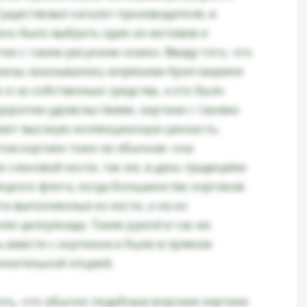
Существовал каталог производителя, в
но было выбрать один из мотивов и
тик с таким рисунком ножен. Ввиду того, что
жны заказывались моряками Кригсмарине
и за собственные средства, а это было
дорогим удовольствием, кортики с такими
ют высокую коллекционную ценность.
том кортике тоже не обычная- она
 слоновой кости, так же, в дань традициям
ецкого флота, когда большинство кортиков
и выполненные из кости, а не из
ли целлулоида. Такие рукояти так же
ь вместе с кортиком и были в прямом
лнительной опцией.
ить, что обычно подобные морские кортики