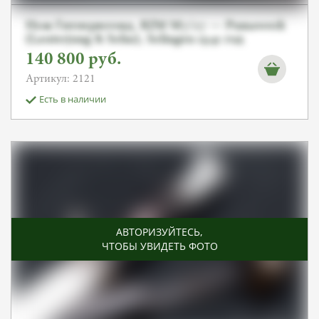
Нож Гитлерюгенд, RZM M7/27 — Pumawerk
(Lauterjung & Sohn), Solingen 1941 год
140 800
руб.
Артикул: 2121
Есть в наличии
АВТОРИЗУЙТЕСЬ
,
ЧТОБЫ УВИДЕТЬ ФОТО