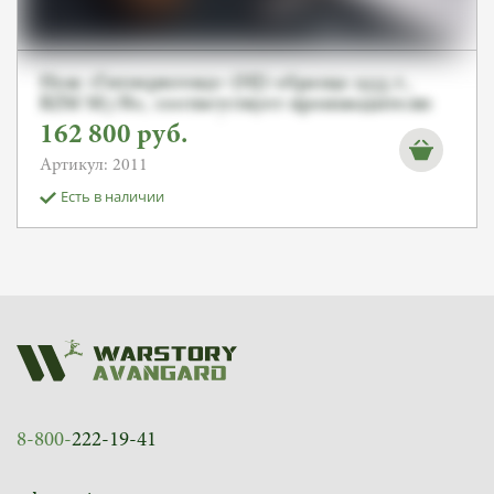
Нож «Гитлерюгенд» (HJ) образца 1933 г.,
RZM M7/80, соответствует производителю
Spitzer C. Gustav, Solingen, 1941 год
162 800
руб.
Артикул: 2011
Есть в наличии
8-800-
222-19-41