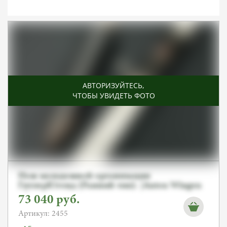
АВТОРИЗУЙТЕСЬ
,
ЧТОБЫ УВИДЕТЬ ФОТО
Нож молодежной организации
ГитлерЮгенд (Ранний тип). [Anton Wingen
Jr]. От Алексея С.
73 040
руб.
Артикул: 2455