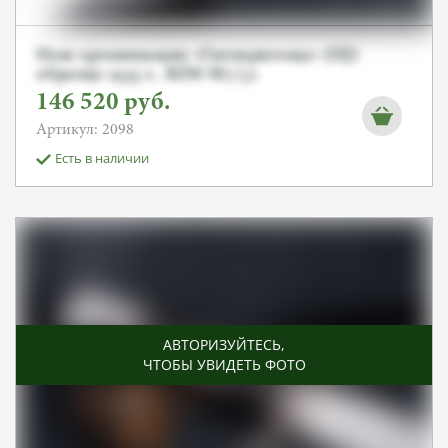
Нож организации «Гитлерюгенд» (HJ)
образца 1933 г., RZM M7/52
146 520
руб.
Артикул: 2098
Есть в наличии
АВТОРИЗУЙТЕСЬ
,
ЧТОБЫ УВИДЕТЬ ФОТО