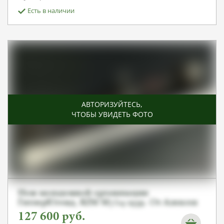
Есть в наличии
АВТОРИЗУЙТЕСЬ
,
ЧТОБЫ УВИДЕТЬ ФОТО
Нож молодежной организации
ГитлерЮгенд, RZM M7/14 1939. От Алексея
С.
127 600
руб.