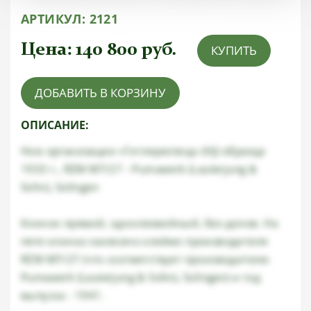
АРТИКУЛ:
2121
Цена:
140 800
руб.
КУПИТЬ
ДОБАВИТЬ В КОРЗИНУ
ОПИСАНИЕ:
Нож организации «Гитлерюгенд» (HJ) образца
1933 г., RZM M7/27 - Pumawerk (Lauterjung &
Sohn), Solingen
Клинок прямой, однолезвийный, без долов. На
пяте клинка нанесено клеймо производителя
RZM M7/27 (что соответствует производителю
Pumawerk (Lauterjung & Sohn), Solingen) и год
выпуска - 1941.