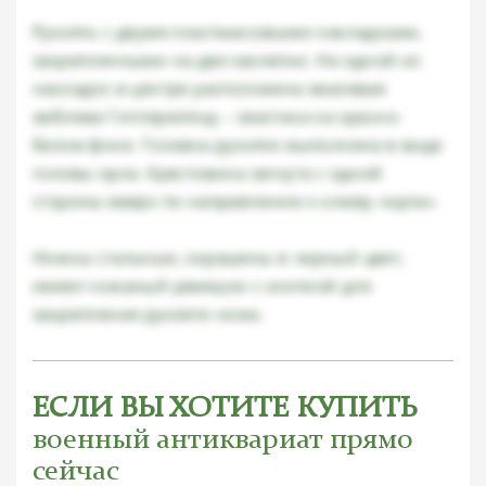
Рукоять с двумя пластмассовыми накладками,
закрепленными на две заклепки. На одной из
накладок в центре расположена эмалевая
эмблема Гитлерюгенд – свастика на красно-
белом фоне. Головка рукояти выполнена в виде
головы орла. Крестовина загнута с одной
стороны вверх по направлению к клюву «орла».
Ножны стальные, окрашены в черный цвет,
имеют кожаный ремешок с кнопкой для
закрепления рукояти ножа.
ЕСЛИ ВЫ ХОТИТЕ КУПИТЬ
военный антиквариат прямо
сейчас