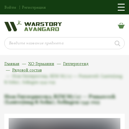
Войти
Регистрация
Главная
ХО Германии
Гитлерюгенд
Рядовой состав
Нож Гитлерюгенд, RZM M7/27 — Pumawerk (Lauterjung
& Sohn), Solingen 1941 год
Нож Гитлерюгенд, RZM M7/27 — Pumawerk
(Lauterjung & Sohn), Solingen 1941 год