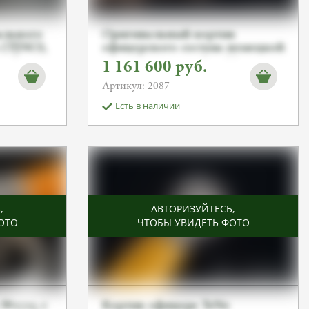
ального
Оригинальный кортик
 (TENO),
офицерского состава немецкой
orn]. От
службы TeNo, Carl Eickhorn,
1 161 600
руб.
парные номера 2002
Артикул: 2087
Есть в наличии
Ь
,
АВТОРИЗУЙТЕСЬ
,
ОТО
ЧТОБЫ УВИДЕТЬ ФОТО
 №2725 с
Кортик офицера TeNo