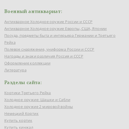
Военный антиквариат:
Антикварное Холодное оружие России и СССР
Антикварное Холодное оружие Европы, США, Японии
Посуда, предметы быта и интерьера Германии и Третьего
Рейха
Полевое снаряжение, униформа России и СССР
Награды и знаки различия Россия и СССР
Оформление коллекции
Литература
Разделы сайта:
Кортики Третьего Рейха
Холодное оружие: Шашки и Сабли
Холодное оружие 2 мировой войны
Немецкий Кортик
Купить кортик
Купить кинжал