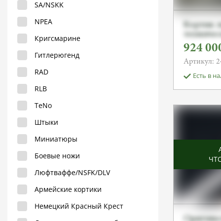
SA/NSKK
NPEA
Кортик 
техничес
Кригсмарине
обр. 1938
924 00
Алексея 
Гитлерюгенд
Артикул: 2
RAD
Есть в н
RLB
TeNo
Штыки
Миниатюры
Боевые ножи
ЧТ
Люфтваффе/NSFK/DLV
Армейские кортики
Немецкий Красный Крест
Оригина