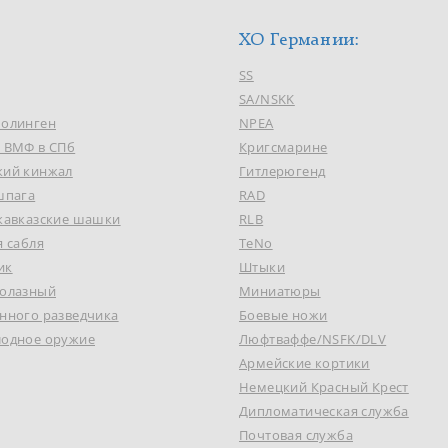
ХО Германии:
SS
SA/NSKK
Золинген
NPEA
к ВМФ в СПб
Кригсмарине
кий кинжал
Гитлерюгенд
шпага
RAD
 кавказские шашки
RLB
я сабля
TeNo
ик
Штыки
долазный
Миниатюры
нного разведчика
Боевые ножи
лодное оружие
Люфтваффе/NSFK/DLV
Армейские кортики
Немецкий Красный Крест
Дипломатическая служба
Почтовая служба