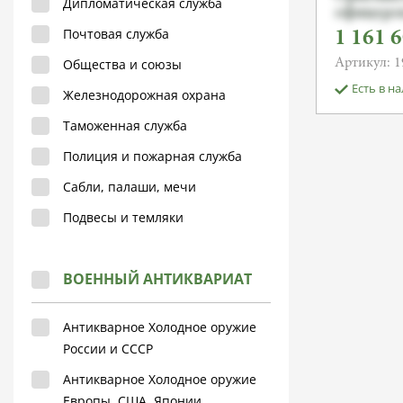
Дипломатическая служба
офицерск
службы 
Почтовая служба
1 161 
TeNo, Ca
Общества и союзы
номера 2
Артикул: 1
Есть в н
Железнодорожная охрана
Таможенная служба
Полиция и пожарная служба
Сабли, палаши, мечи
Подвесы и темляки
ВОЕННЫЙ АНТИКВАРИАТ
Антикварное Холодное оружие
России и СССР
Антикварное Холодное оружие
Европы, США, Японии