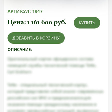
АРТИКУЛ:
1947
Цена:
1 161 600
руб.
КУПИТЬ
ДОБАВИТЬ В КОРЗИНУ
ОПИСАНИЕ:
Оригинальный кортик офицерского состава
немецкой службы технической помощи TeNo,
Carl Eickhorn
TeNo - специальный технический корпус,
который представлял собой аналог современных
российских сил МЧС и предназначался для
оказания помощи гражданскому населению в
условиях чрезвычайных ситуаций, вызванных