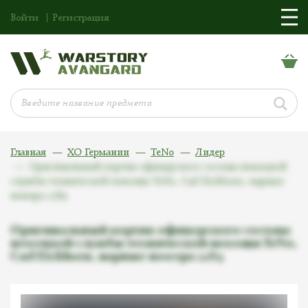
Войти
Регистрация
Главная
ХО Германии
TeNo
Лидер
Оригинальный кортик офицерского состава немецкой
службы технической помощи TeNo, Carl Eickhorn, парные
номера 2289
Оригинальный кортик офицерского состава
немецкой службы технической помощи TeNo,
Carl Eickhorn, парные номера 2289