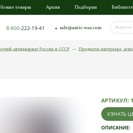
Новые товары
Архив
Подборки
Библиоте
8-800-
222-19-41
sale@antic-war.com
рочий антиквариат Россия и СССР
Предметы интерьера, аги
АРТИКУЛ:
УЗНАТЬ Ц
ОПИСАНИЕ: