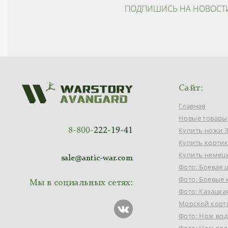
ПОДПИШИСЬ НА НОВОСТ
Сайт:
Главная
Новые товары
8-800-
222-19-41
Купить ножи 
Купить корти
Купить немец
sale@antic-war.com
Фото: Боевая 
Фото: Боевые
Мы в социальных сетях:
Фото: Казацка
Морской корт
Фото: Нож во