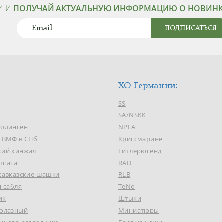
И И
ПОЛУЧАЙ АКТУАЛЬНУЮ ИНФОРМАЦИЮ О НОВИНКА
ПОДПИСАТЬСЯ
ХО Германии:
SS
SA/NSKK
Золинген
NPEA
к ВМФ в СПб
Кригсмарине
кий кинжал
Гитлерюгенд
шпага
RAD
 кавказские шашки
RLB
я сабля
TeNo
ик
Штыки
долазный
Миниатюры