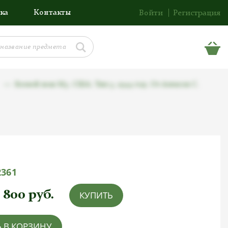
ка
Контакты
Войти
Регистрация
Боевой нож М3. США. Тип 3, 1944 год. От Алексея С.
2361
 800
руб.
КУПИТЬ
 В КОРЗИНУ