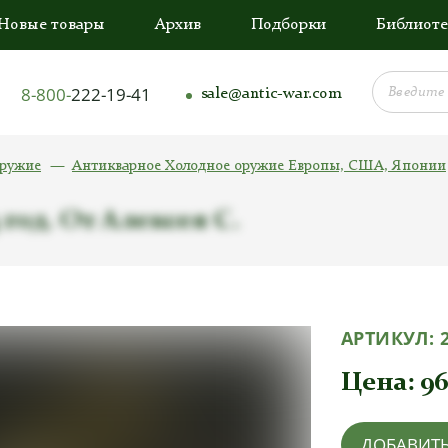
Новые товары
Архив
Подборки
Библиоте
8-800-
222-19-41
sale@antic-war.com
оружие
Антикварное Холодное оружие Европы, США, Японии
год. От Алексея С.
АРТИКУЛ:
Цена:
96
ДОБАВИТЬ