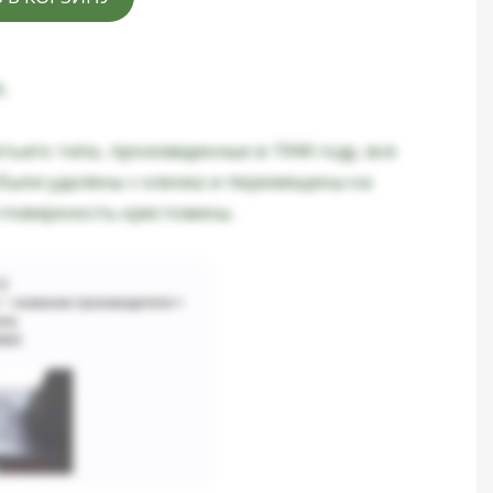
.
тьего типа, произведенных в 1944 году, все
были удалены с клинка и перемещены на
поверхность крестовины.