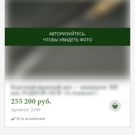
АВТОРИЗУЙТЕСЬ
,
ЧТОБЫ УВИДЕТЬ ФОТО
Короткий японский меч — вакидзаси. XIX
век, РОДНОЙ СБОР. От Алексея С.
255 200
руб.
Артикул: 2290
Есть в наличии