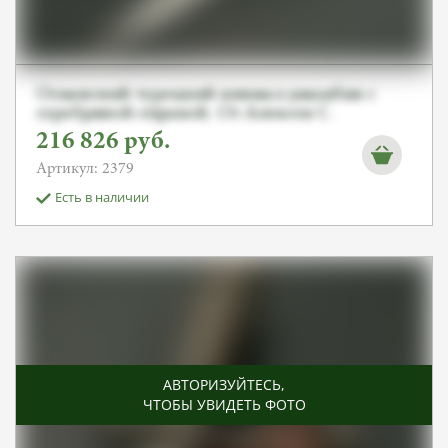
Османский турецкий кинжал джамбия с
серебряной оправой. От Алексея С.
216 826
руб.
Артикул: 2379
Есть в наличии
АВТОРИЗУЙТЕСЬ
,
ЧТОБЫ УВИДЕТЬ ФОТО