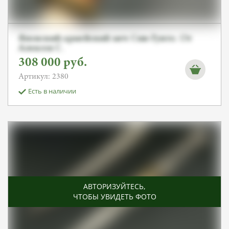
Японский армейский меч Син-Гунто. От
Алексея С.
308 000
руб.
Артикул: 2380
Есть в наличии
АВТОРИЗУЙТЕСЬ
,
ЧТОБЫ УВИДЕТЬ ФОТО