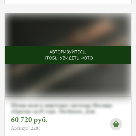
АВТОРИЗУЙТЕСЬ
,
ЧТОБЫ УВИДЕТЬ ФОТО
Штык-нож к винтовке системы Мосина
образца 1928 года. Hackman, Для
ШЮЦКОРА! От Алексея С.
60 720
руб.
Артикул: 2283