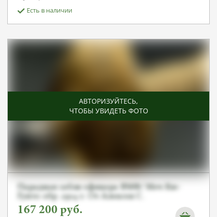
Есть в наличии
АВТОРИЗУЙТЕСЬ
,
ЧТОБЫ УВИДЕТЬ ФОТО
Парадная сабля офицера ВМФ/ Меч Кю-
Гунто обр .1914 г. От Алексея С.
167 200
руб.