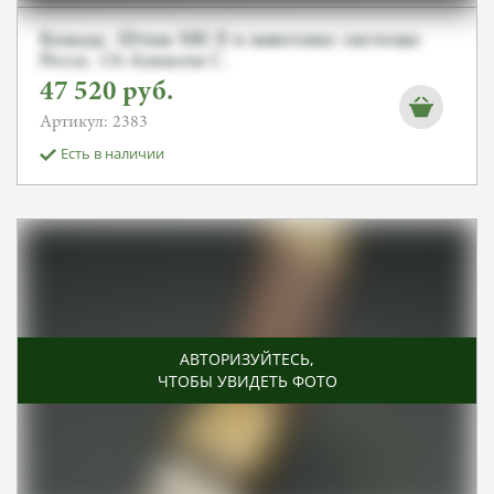
Канада. Штык MK II к винтовке системы
Росса. От Алексея С.
47 520
руб.
Артикул: 2383
Есть в наличии
АВТОРИЗУЙТЕСЬ
,
ЧТОБЫ УВИДЕТЬ ФОТО