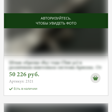
АВТОРИЗУЙТЕСЬ
,
ЧТОБЫ УВИДЕТЬ ФОТО
Штык образца 1897 года (Тип 30) к
различным винтовкам системы Арисака. От
Алексея С.
50 226
руб.
Артикул: 2321
Есть в наличии