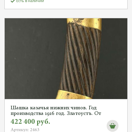
Есть в наличии
Шашка казачья нижних чинов. Год
производства 1916 год. Златоустъ. От
Алексея С.
422 400
руб.
Артикул: 2463