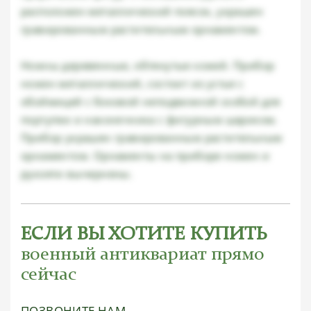
расположен металлический поясок, украшен
гравированным растительным орнаментом.
Ножны деревянные, обтянутые кожей. Прибор
ножен металлический, состоит из устья с
обоймицей с боковой неподвижной скобой для
портупеи и наконечника с фигурным шариком.
Прибор украшен гравированным растительным
орнаментом. Орнаменты на приборе ножен и
рукояти вычернены.
ЕСЛИ ВЫ ХОТИТЕ КУПИТЬ
военный антиквариат прямо
сейчас
ПОЗВОНИТЕ НАМ