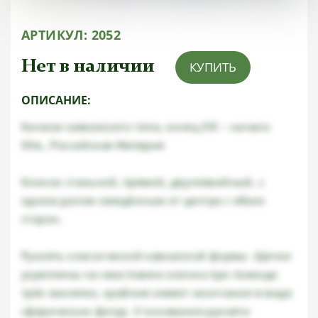
АРТИКУЛ:
2052
Нет в наличии
КУПИТЬ
ОПИСАНИЕ:
Кинжал кавказского типа, конец XIX – начало
XXв., Российская Империя
Клинок стальной, прямой, двулезвийный, с
одним долом смещённым от центра с обеих
сторон.
Рукоять классической кавказской формы. Щечки
укреплены на хвостовике клинка при помощи
трёх заклепок, крайние имеют окончания в виде
сферических фигур. У основания рукояти