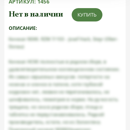
АРТИКУЛ:
1456
Нет в наличии
КУПИТЬ
ОПИСАНИЕ:
Кинжал NSKK. RZM 7/103 - Josef Hack, Steyr (Ober-
Donau)
Кинжал НСКК полностью в родном сборе, в
удовлетворительном коллекционном состоянии.
Из самых серьезных минусов- потертости на
ножнах и клинок в патине, хотя глубокой
коррозии нет, лезвие не перетачивалось, не
шлифовалось, геометрия в норме. На ручке есть
трещина, но она в родном сборе, птица и
таблетка не переустанавливались. Редкий
производитель, кстати, не из Золингена.
Подлинный кинжал NSKK(Национал-