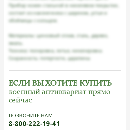
Прибор ножен стальной в никелевом покрытии,
состоит из наконечника с шариком, устья и
обоймицы с кольцом.
Материалы: цинковый сплав, сталь, дерево,
эмаль.
Техника: полировка, литье, никелировка.
Сохранность: потертости, царапины
ЕСЛИ ВЫ ХОТИТЕ КУПИТЬ
военный антиквариат прямо
сейчас
ПОЗВОНИТЕ НАМ
8-800-222-19-41