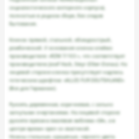
социалистического моторного корпуса),
полностью в родном сборе, без следов
бытования.
Клинок прямой, стальной, обоюдоострый,
ромбический. У основания клинка клеймо
производителя: «RZM 7/103 », что соответствует
производителю Josef Hack, Steyr (Ober-Donau). На
лицевой стороне клинка присутствует надпись
готическим шрифтом: «ALLES FUR DEUTSHLAND»
(Все для Германии).
Рукоять деревянная, коричневая, с сильно
загнутыми очертаниями. На лицевой стороне
рукояти врезана эмалевая эмблема «SA», а в
центре врезан орел со свастикой.
Ножны стальные, крашеные, черного цвета.