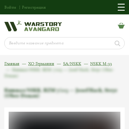
Войти
Регистрация
Главная
ХО Германии
SA/NSKK
NSKK M-33
Кинжал NSKK. RZM 7/103 — Josef Hack, Steyr (Ober-
Donau)
Кинжал NSKK. RZM 7/103 — Josef Hack, Steyr
(Ober-Donau)