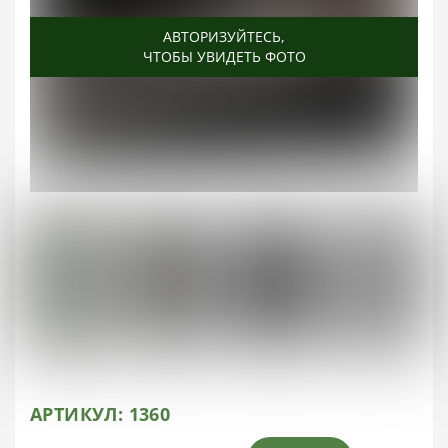
АВТОРИЗУЙТЕСЬ
АВТОРИЗУЙТЕСЬ
АВТОРИЗУЙТЕСЬ
АВТОРИЗУЙТЕСЬ
АВТОРИЗУЙТЕСЬ
АВТОРИЗУЙТЕСЬ
АВТОРИЗУЙТЕСЬ
АВТОРИЗУЙТЕСЬ
АВТОРИЗУЙТЕСЬ
АВТОРИЗУЙТЕСЬ
АВТОРИЗУЙТЕСЬ
АВТОРИЗУЙТЕСЬ
АВТОРИЗУЙТЕСЬ
АВТОРИЗУЙТЕСЬ
АВТОРИЗУЙТЕСЬ
АВТОРИЗУЙТЕСЬ
АВТОРИЗУЙТЕСЬ
АВТОРИЗУЙТЕСЬ
АВТОРИЗУЙТЕСЬ
АВТОРИЗУЙТЕСЬ
АВТОРИЗУЙТЕСЬ
АВТОРИЗУЙТЕСЬ
АВТОРИЗУЙТЕСЬ
,
,
,
,
,
,
,
,
,
,
,
,
,
,
,
,
,
,
,
,
,
,
,
ЧТОБЫ УВИДЕТЬ ФОТО
ЧТОБЫ УВИДЕТЬ ФОТО
ЧТОБЫ УВИДЕТЬ ФОТО
ЧТОБЫ УВИДЕТЬ ФОТО
ЧТОБЫ УВИДЕТЬ ФОТО
ЧТОБЫ УВИДЕТЬ ФОТО
ЧТОБЫ УВИДЕТЬ ФОТО
ЧТОБЫ УВИДЕТЬ ФОТО
ЧТОБЫ УВИДЕТЬ ФОТО
ЧТОБЫ УВИДЕТЬ ФОТО
ЧТОБЫ УВИДЕТЬ ФОТО
ЧТОБЫ УВИДЕТЬ ФОТО
ЧТОБЫ УВИДЕТЬ ФОТО
ЧТОБЫ УВИДЕТЬ ФОТО
ЧТОБЫ УВИДЕТЬ ФОТО
ЧТОБЫ УВИДЕТЬ ФОТО
ЧТОБЫ УВИДЕТЬ ФОТО
ЧТОБЫ УВИДЕТЬ ФОТО
ЧТОБЫ УВИДЕТЬ ФОТО
ЧТОБЫ УВИДЕТЬ ФОТО
ЧТОБЫ УВИДЕТЬ ФОТО
ЧТОБЫ УВИДЕТЬ ФОТО
ЧТОБЫ УВИДЕТЬ ФОТО
АРТИКУЛ:
1360