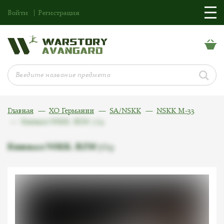
Войти
Регистрация
Главная
ХО Германии
SA/NSKK
NSKK M-33
Кинжал NSKK. RZM 7/13
Кинжал NSKK. RZM 7/13