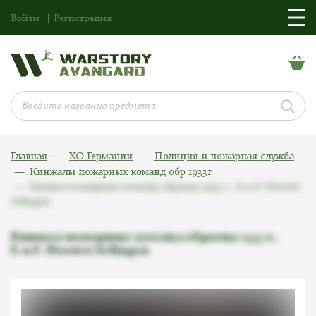
Войти
Регистрация
Главная
ХО Германии
Полиция и пожарная служба
Кинжалы пожарных команд обр 1933г
Кинжал пожарных команд образца 1933 г., E.u.F. Horster
Solingen
Кинжал пожарных команд образца 1933 г.,
E.u.F. Horster Solingen