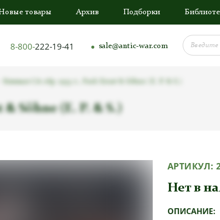
Новые товары
Архив
Подборки
Библиоте
8-800-
222-19-41
sale@antic-war.com
Кинжал СА обр. 1933 г., Pack Ernst & Söhne (E. P. & S.)
 & Söhne (E. P. & S.)
АРТИКУЛ:
Нет в н
ОПИСАНИЕ: