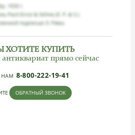
р. 1933 г.
 Pack Ernst & Söhne (E. P. & S.)
аленной подписью Э. Рёма.
Ы ХОТИТЕ КУПИТЬ
 антиквариат прямо сейчас
8-800-222-19-41
Е НАМ
ИТЕ
ОБРАТНЫЙ ЗВОНОК