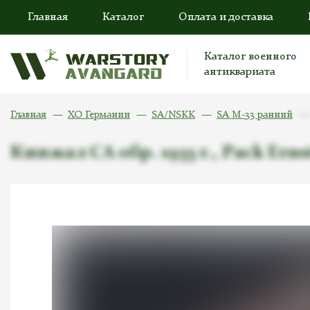
Главная
Каталог
Оплата и доставка
Каталог военного
антиквариата
Главная
ХО Германии
SA/NSKK
SA M-33 ранний
Кинжал СА обр. 1933 г., Pack Ernst