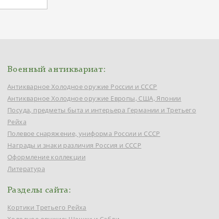
Военный антиквариат:
Антикварное Холодное оружие России и СССР
Антикварное Холодное оружие Европы, США, Японии
Посуда, предметы быта и интерьера Германии и Третьего
Рейха
Полевое снаряжение, униформа России и СССР
Награды и знаки различия Россия и СССР
Оформление коллекции
Литература
Разделы сайта:
Кортики Третьего Рейха
Холодное оружие: Шашки и Сабли