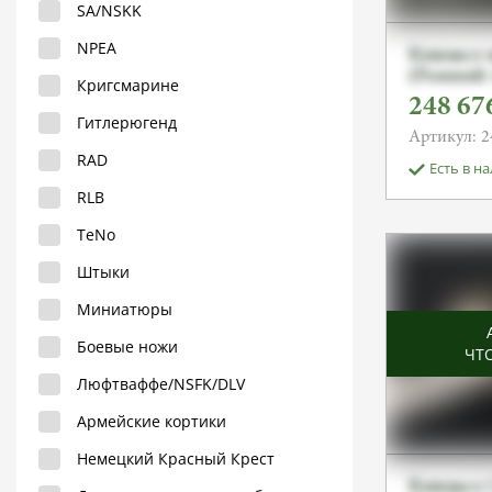
SA/NSKK
NPEA
Кинжал 
(Ранний 
Кригсмарине
Алексея 
248 67
Гитлерюгенд
Артикул: 2
RAD
Есть в н
RLB
TeNo
Штыки
Миниатюры
Боевые ножи
ЧТ
Люфтваффе/NSFK/DLV
Армейские кортики
Немецкий Красный Крест
Кинжал С