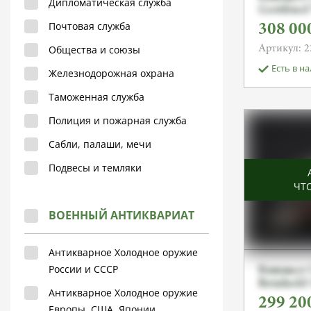
Дипломатическая служба
Gottfrie
Почтовая служба
308 00
Общества и союзы
Артикул: 2
Есть в н
Железнодорожная охрана
Таможенная служба
Полиция и пожарная служба
Сабли, палаши, мечи
Подвесы и темляки
ЧТ
ВОЕННЫЙ АНТИКВАРИАТ
Антикварное Холодное оружие
России и СССР
Кинжал С
Reinhold
Антикварное Холодное оружие
299 20
Европы, США, Японии