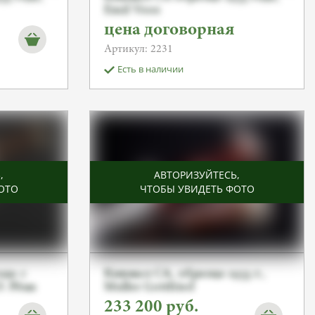
Emil Voos
цена договорная
Артикул: 2231
Есть в наличии
Ь
,
АВТОРИЗУЙТЕСЬ
,
ОТО
ЧТОБЫ УВИДЕТЬ ФОТО
ода с
Кинжал СА, образца 1933 г.,
. Рёма
Muller Gottfried
233 200
руб.