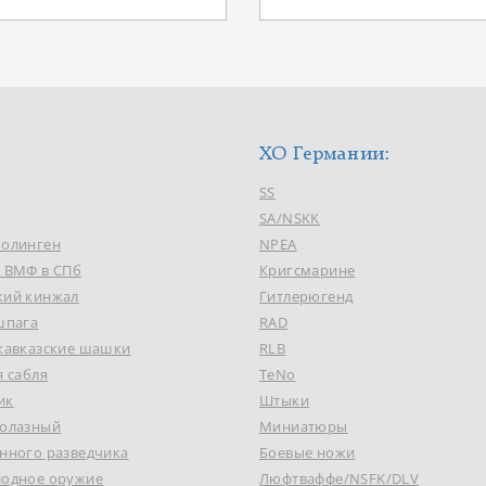
ХО Германии:
SS
SA/NSKK
Золинген
NPEA
к ВМФ в СПб
Кригсмарине
кий кинжал
Гитлерюгенд
шпага
RAD
 кавказские шашки
RLB
я сабля
TeNo
ик
Штыки
долазный
Миниатюры
нного разведчика
Боевые ножи
лодное оружие
Люфтваффе/NSFK/DLV