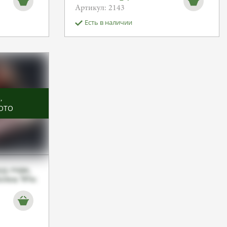
Артикул: 2143
Есть в наличии
Ь
,
ОТО
3 года,
rten Ww.