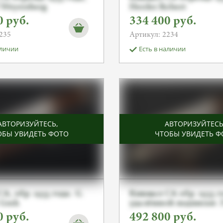
d Weyersberg
Herder Robert
0
руб.
334 400
руб.
235
Артикул: 2234
аличии
Есть в наличии
АВТОРИЗУЙТЕСЬ
,
АВТОРИЗУЙТЕС
ОБЫ УВИДЕТЬ ФОТО
ЧТОБЫ УВИДЕТЬ Ф
А, обр. 1933 года. G.
Кинжал СА обр. 1933 г
 Grah
удалённой подписью Э
0
руб.
492 800
руб.