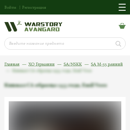
Войти
Регистрация
Главная
ХО Германии
SA/NSKK
SA M-33 ранний
Кинжал СА образца 1933 года, Emil Voos
Кинжал СА образца 1933 года, Emil Voos