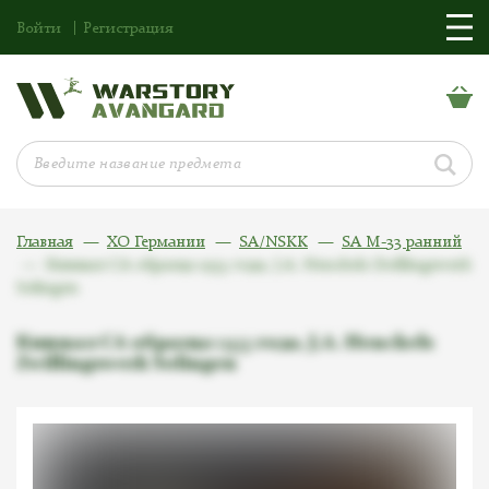
Войти
Регистрация
Главная
ХО Германии
SA/NSKK
SA M-33 ранний
Кинжал СА образца 1933 года, J.A. Henckels Zwillingswerk
Solingen
Кинжал СА образца 1933 года, J.A. Henckels
Zwillingswerk Solingen