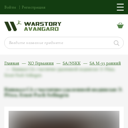
Войти
Регистрация
Главная
ХО Германии
SA/NSKK
SA M-33 ранний
Кинжал СА с частично удаленной подписью Э. Рёма,
Ernst Pack Solingen
Кинжал СА с частично удаленной подписью Э.
Рёма, Ernst Pack Solingen