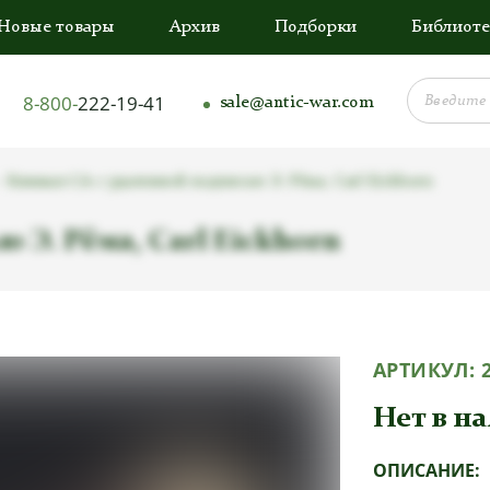
Новые товары
Архив
Подборки
Библиоте
8-800-
222-19-41
sale@antic-war.com
Кинжал СА с удаленной подписью Э. Рёма, Carl Eickhorn
 Э. Рёма, Carl Eickhorn
АРТИКУЛ:
Нет в н
ОПИСАНИЕ: