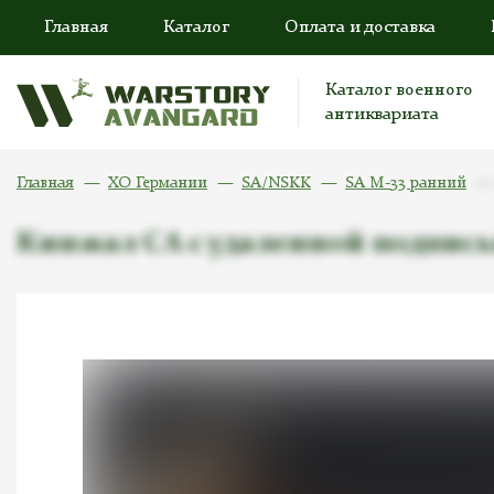
Главная
Каталог
Оплата и доставка
Каталог военного
антиквариата
Главная
ХО Германии
SA/NSKK
SA M-33 ранний
Кинжал СА с удаленной подписью