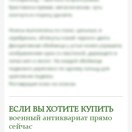
Крестовина прямая, металлическая, чуть
изогнута в сторону рукояти.
Ножны выполнены из стали, цельные, в
серебрении, обтянуты кожей черного цвета.
Декоративная обоймица у устья ножен украшена
изображением орла со свастикой, держащего в
лапах меч и молот. На каждой обоймице
подвижно укреплено по одному кольцу для
крепления подвеса.
Реставрация кожи на ножнах.
ЕСЛИ ВЫ ХОТИТЕ КУПИТЬ
военный антиквариат прямо
сейчас