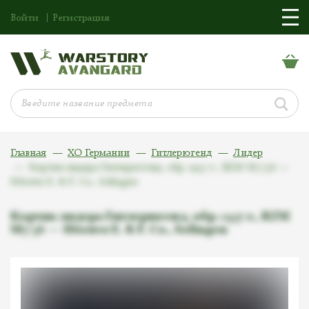
Войти
Регистрация
Главная
ХО Германии
Гитлерюгенд
Лидер
Кортик лидера Гитлерюгенд, обр. 1937 г., RZM M7/36 —
Hörster E. & F. Co., Solingen
Кортик лидера Гитлерюгенд, обр. 1937 г., RZM
M7/36 — Hörster E. & F. Co., Solingen