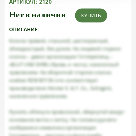
АРТИКУЛ:
2120
Нет в наличии
КУПИТЬ
ОПИСАНИЕ:
Клинок прямой, стальной, шестигранный,
обоюдоострый, без долов. На лицевой стороне
клинка – девиз организации Гитлерюгенд –
«BLUT UND EHRE» (Кровь и честь), нанесенный
травлением. На оборотной стороне клинка
клеймо RZM M7/36 (что соответствует
производителю Hörster E. & F. Co., Solingen),
нанесенное травлением.
Рукоять обтянута проволокой, обернутой вокруг
основания виток к витку. На головке рукояти
изображена символика организации
Гитлерюгенд – свастика на фоне ромба.