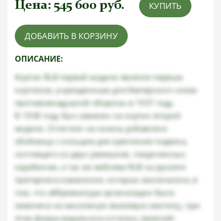
Цена:
545 600
руб.
КУПИТЬ
ДОБАВИТЬ В КОРЗИНУ
ОПИСАНИЕ:
Кортик RLB первой модели являлся первым
кортиком, учрежденным для Имперского союза
противовоздушной обороны в 1937 году.
В 1938 году был заменен на кортик второй
модели. Отличия: на ножны добавлена
обоймица с кольцом для крепления подвеса,
состоящего из двух ремешков, соединенных
карабином, а так же эмблема RLB на рукояти
претерпела изменения, которые заключались в
том, что аббревиатура организации была
заменена на массивную эмалевую свастику, при
этом форма медальона осталась прежней.