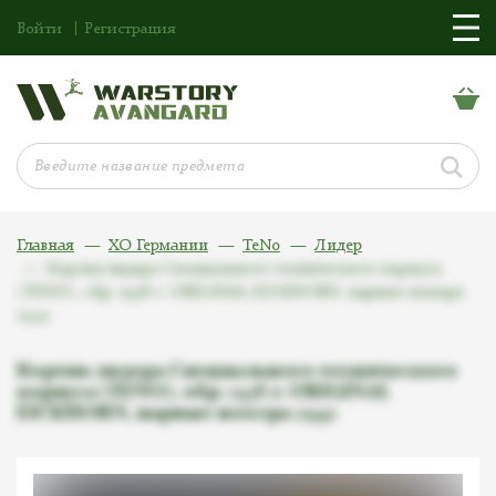
Войти
Регистрация
Главная
ХО Германии
TeNo
Лидер
Кортик лидера Специального технического корпуса
(TENO), обр. 1938 г. ORIGINAL EICKHORN, парные номера
2942
Кортик лидера Специального технического
корпуса (TENO), обр. 1938 г. ORIGINAL
EICKHORN, парные номера 2942