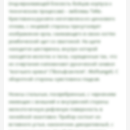
(подчеркивающей близость бойцов корпуса к
техническим процессам) – эмблемы TeNo.
Крестовина рукояти изготовлена из цинкового
сплава, с лицевой стороны присутсивует
изображение орла, сжимающего в своих когтях
ромбический щит со свастикой. На щите
находится шестеренка, внутри которой
находятся молоток и пила, скрещенные так, что
их очертания напоминают рунический символ
"волчьего крюка" ("Вольфсангеля", Wolfsangel). С
оборотной стороны крестовина гладкая.
Ножны стальные, посеребренные, с чернением
имеющие с внешней и внутренней стороны
мелкоточечную рифленую поверхность в
линейной окантовке. Прибор состоит из
вставного устья, наконечник декоративный, с