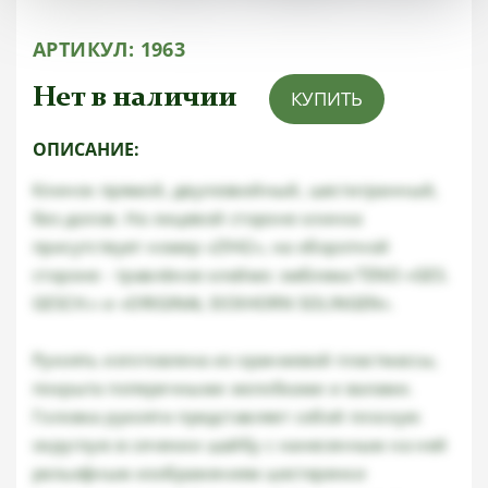
АРТИКУЛ:
1963
Нет в наличии
КУПИТЬ
ОПИСАНИЕ:
Клинок прямой, двулезвийный, шестигранный,
без долов. На лицевой стороне клинка
присутствует номер «2942», на оборотной
стороне - травлёное клеймо: эмблема TENO «GES.
GESCH.» и «ORIGINAL EICKHORN SOLINGEN».
Рукоять изготовлена из оранжевой пластмассы,
покрыта поперечными желобками и валами.
Головка рукояти представляет собой плоскую
округлую в сечении шайбу с нанесенным на ней
рельефным изображением шестеренки