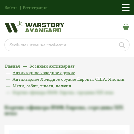
Войти
Регистрация
Главная
Военный антиквариат
Антикварное холодное оружие
Антикварное Холодное оружие Европы, США, Японии
Мечи, сабли, шпаги, палаши
Кортик офицера ВМФ, Европа, середина XIX века
Кортик офицера ВМФ, Европа, середина XIX
века