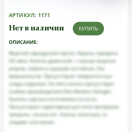
АРТИКУЛ:
1171
Нет в наличии
КУПИТЬ
ОПИСАНИЕ:
Морской офицерский кортик, Европа, середина
ХIХ века. Клинок дамасский, с хорошо видным
узором, лезвие в хорошем состоянии, без
вмешательств. Присутствуют поверхностные
следы коррозии. На пяте клинка присутствует
клеймо производителя Otto Mertens Solingen.
Рукоять кортика изготовлена из кости.
Присутствуют характерные для этого материала
трещины, сколов нет. Ножны латунные, со
следами золочения.