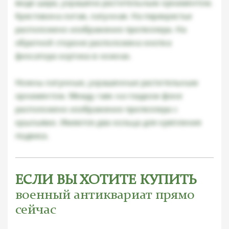
виде шара, украшена растительным орнаментом.
Крестовина литая, латунная. На перекрестье
расположено изображение пропеллера. На
обратной стороне расположена кнопка
фиксатора кортика в ножнах.
Ножны латунные, украшенные растительным
орнаментом. Между гаек на гладком фоне
расположено изображение пропеллера с
крыльями. Имеются два кольца для крепления
подвеса.
ЕСЛИ ВЫ ХОТИТЕ КУПИТЬ
военный антиквариат прямо
сейчас