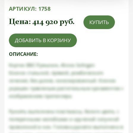
АРТИКУЛ:
1758
Цена:
414 920
руб.
КУПИТЬ
ДОБАВИТЬ В КОРЗИНУ
ОПИСАНИЕ:
Кортик ВВС Румынии, Alcoso Solingen
Клинок стальной, прямой, ромбического
сечения, без долов, никелированный. Клинок
украшен травленым растительным орнаментом с
изображением пропеллера.
Рукоять выполнена пластмассы, белого цвета, с
поперечными желобками и крученой латунной
проволокой в них. Головка рукояти выполнена в