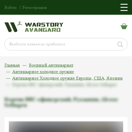
Войти
Регистрация
Главная
Военный антиквариат
Антикварное холодное оружие
Антикварное Холодное оружие Европы, США, Японии
Кортик ВВС офицерский, Румынии, Alcoso Solingen
Кортик ВВС офицерский, Румынии, Alcoso
Solingen