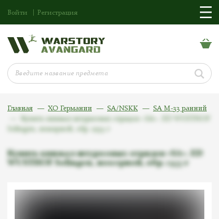
Войти
Регистрация
Главная
ХО Германии
SA/NSKK
SA M-33 ранний
Купить кинжал штурмовых отрядов «SA». ED WUSTHOF
Solingen, номерной, обр. 1933 г
Купить кинжал штурмовых отрядов «SA». ED
WUSTHOF Solingen, номерной, обр. 1933 г