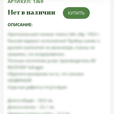
АРТИКУЛ:
1369
Нет в наличии
КУПИТЬ
ОПИСАНИЕ:
Оригинальный кинжал члена «SA» обр. 1933 г.
Ранний вариант исполнения! Прибор ножен и
рукояти выполнен из мельхиора, ножны не
крашены, а в анодировании.
Полным логотипом укзан производитель ED
WUSTHOF Solingen
Обратите внимание на то, что кинжал
НОМЕРНОЙ!
Скрытые дефекты отсутствуют
Длина общая – 34,6 см.
Длина клинка – 22,1 см.
Ширина клинка у пяты – 3,3 см.