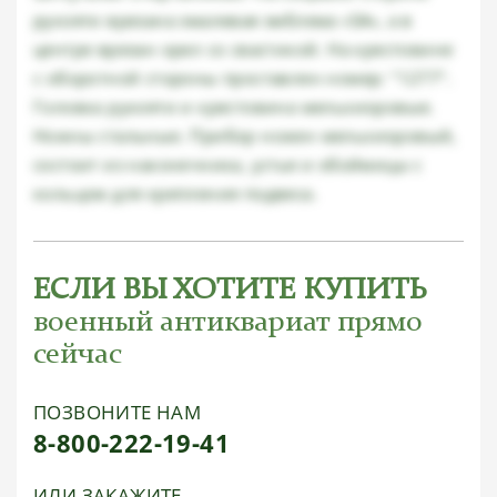
рукояти врезана эмалевая эмблема «SA», а в
центре врезан орел со свастикой. На крестовине
с оборотной стороны проставлен номер: "1277".
Головка рукояти и крестовина мельхиоровые.
Ножны стальные. Прибор ножен мельхиоровый,
состоит из наконечника, устья и обоймицы с
кольцом для крепления подвеса.
ЕСЛИ ВЫ ХОТИТЕ КУПИТЬ
военный антиквариат прямо
сейчас
ПОЗВОНИТЕ НАМ
8-800-222-19-41
ИЛИ ЗАКАЖИТЕ