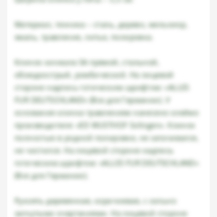
Материал, техника – сталь, дерево, мельхиор,
эмаль, травление, литье, полировка.
Клинок кинжала SA прямой, стальной,
обоюдоострый, ромбический. На лицевой
стороне надпись готическим шрифтом: «ALLES
FUR DEUTSCHLAND» (Все для Германии). У
основания клинка травлением нанесено клеймо
производителя: «ED WUSTHOF Solingen». Клинок
полностью в родной полировке, не затачивался,
не чистился. На лицевой стороне надпись
готическим шрифтом: «ALLES FUR DEUTSCHLAND»
(Все для Германии).
Рукоять деревянная, коричневая, с сильно
загнутыми очертаниями. На лицевой стороне