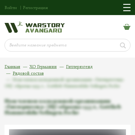
Войти
Регистрация
Главная
ХО Германии
Гитлерюгенд
Рядовой состав
Нож членов молодежной организации «Гитлерюгенд»
(HJ) образца 1933 г., Gottlieb Hammesfahr Solingen.Foche
Нож членов молодежной организации
«Гитлерюгенд» (HJ) образца 1933 г., Gottlieb
Hammesfahr Solingen.Foche