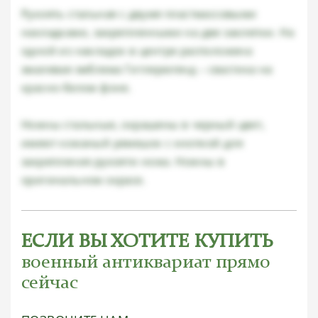
Рукоять стальная с двумя пластмассовыми
накладками, закрепленными на две заклепки. На
одной из накладок в центре расположена
эмалевая эмблема Гитлерюгенд – свастика на
красно-белом фоне.
Ножны стальные, окрашены в черный цвет,
имеют кожаный ремешок с кнопкой для
закрепления рукояти ножа. Ножны в
оригинальном окрасе.
ЕСЛИ ВЫ ХОТИТЕ КУПИТЬ
военный антиквариат прямо
сейчас