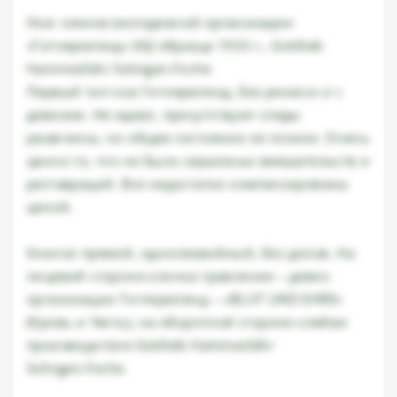
Нож членов молодежной организации
«Гитлерюгенд» (HJ) образца 1933 г., Gottlieb
Hammesfahr Solingen.Foche
Первый тип ноа Гитлерюгенд, без рикассо и с
девизом. Не идеал, присутствуют следы
ржавчины, но общее состояние не плохое. Очень
ценно то, что не было серьезных вмешательств и
реставраций. Все недостатки компенсированы
ценой.
Клинок прямой, однолезвийный, без долов. На
лицевой стороне клинка травление – девиз
организации Гитлерюгенд – «BLUT UND EHRE»
(Кровь и Честь), на оборотной стороне клеймо
производителя Gottlieb Hammesfahr
Solingen.Foche.