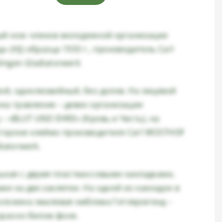
й нож членов молодежной организации
» (HJ) образца 1933 г., производитель Carl
ingen Gladiatorwerk
ой, однолезвийный, без долов. На лицевой
нка травление – девиз организации
– «BLUT UND EHRE» (Кровь и Честь), на
тороне клеймо производителя Carl WÜSTHOF
iatorwerk.
льная с двумя пластмассовыми накладками,
и на две заклепки. На одной из накладок в
оложена эмалевая эмблема Гитлерюгенд –
красно-белом фоне.