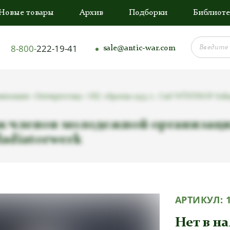
Новые товары
Архив
Подборки
Библиоте
8-800-
222-19-41
sale@antic-war.com
зации «Гитлерюгенд» (HJ) образца 1933 г., Carl WÜSTHOF Solin
 членов молодежной организации
ladiatorwerk
АРТИКУЛ:
Нет в н