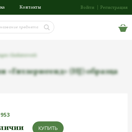
ка
Контакты
Войти
Регистрация
gen Gladiatorwerk
 «Гитлерюгенд» (HJ) образца
1953
аличии
КУПИТЬ