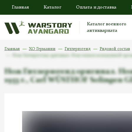
Главная
Каталог
Оплата и доставка
Каталог военного
антиквариата
Главная
ХО Германии
Гитлерюгенд
Рядовой состав
Нож Гитлерюгенд оригинал. Нож членов молодежной органи
Нож Гитлерюгенд оригинал. Нож
1933 г., Carl WÜSTHOF Solingen G