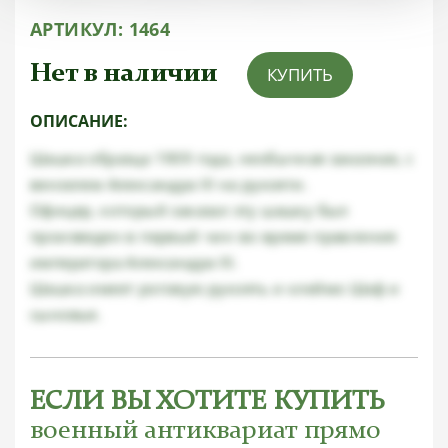
АРТИКУЛ:
1464
Нет в наличии
КУПИТЬ
ОПИСАНИЕ:
Шашка образца 1909 года, необычная заказная, с
вензелем Александра III на рукояти.
Офицер, который заказал эту шашку был
произведен в первый чин во время правления
императора Александра III.
Шашка имеет роговую рукоять и клеймо Шаф и
сыновья.
ЕСЛИ ВЫ ХОТИТЕ КУПИТЬ
военный антиквариат прямо