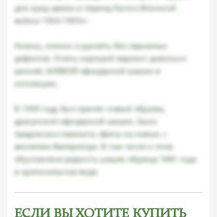
для нужд армии в период Русско-Японской
войны 1904-1905гг.
Ножны, клинок и рукоять без серьезных
дефектов. Очень хороший вариант довольно
ранней, БОЕВОЙ офицерской шашки в
коллекцию.
В 1909 году был принят новый образец
драгунской офицерской шашки, было
предписано заменить эфесы на новые, с
вензелем Императора. В том числе и этим
обусловлена редкость шашек образца 1881 года
в оригинальном виде.
ЕСЛИ ВЫ ХОТИТЕ КУПИТЬ