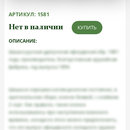
АРТИКУЛ:
1581
Нет в наличии
КУПИТЬ
ОПИСАНИЕ:
Шашка русская драгунская офицерская обр. 1881
года, производитель Златоустовская оружейная
фабрика, год выпуска 1896
Шашка в хорошем коллекционном состоянии, в
оригинальном сборе, клинок боевой, с клеймом
2 сорт. Как правило, такие клинки
использовались при наступлении военного
времени, исходя из этого можно предположить,
что это выпуск офицерского холодного оружия