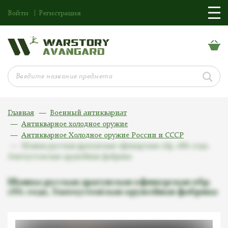
Войти
Регистрация
Главная
Военный антиквариат
Антикварное холодное оружие
Антикварное Холодное оружие России и СССР
Шашка русская драгунская офицерская обр. 1881 года,
Златоустовская оружейная фабрика
Шашка русская драгунская офицерская обр.
1881 года, Златоустовская оружейная фабрика